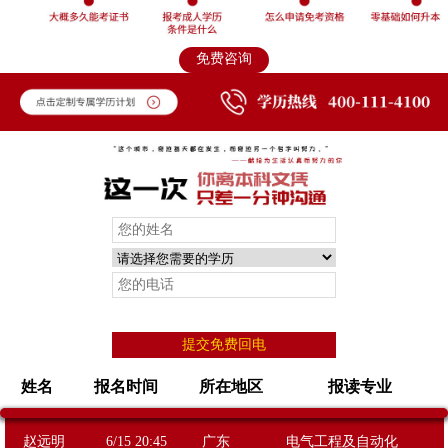
免费咨询
提交免费回电
姓名
报名时间
所在地区
报读专业
王岩
6/15 19:06
辽宁
电气工程及自动化
赵远明
6/15 20:45
广东
电气工程及自动化